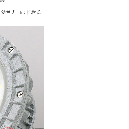
m缆
：法兰式、h：护栏式