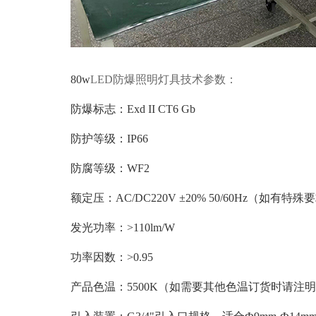
80w
LED防爆照明灯具技术参数：
防爆标志：
Exd II CT6 Gb
防护等级：
IP66
防腐等级：
WF
2
额定压：
AC/DC220V ±20% 50/60Hz（如有
发光功率：
>110lm/W
功率因数：
>0.95
产品色温：
5500K（如需要其他色温订货时请注