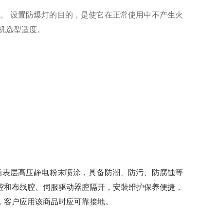
一。
设置防爆灯的
目的
，是使它在正常使用中不产生火
机选型适度
。
速抛丸清除后表层髙压静电粉末喷涂，具备防潮、防污、防腐蚀等
腔和布线腔、伺服驱动器腔隔开，安裝维护保养便捷，
，客户应用该商品时应可靠接地。